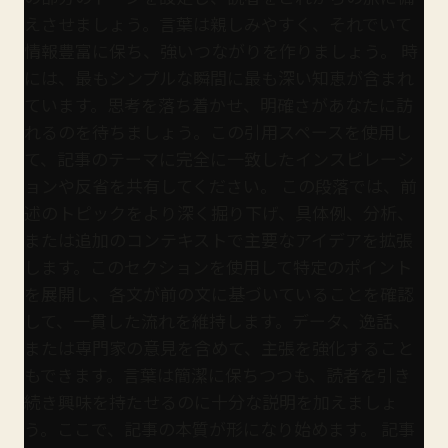
えさせましょう。言葉は親しみやすく、それでいて
情報豊富に保ち、強いつながりを作りましょう。 時
には、最もシンプルな瞬間に最も深い知恵が含まれ
ています。思考を落ち着かせ、明確さがあなたに訪
れるのを待ちましょう。この引用スペースを使用し
て、記事のテーマに完全に一致したインスピレーシ
ョンや反省を共有してください。 この段落では、前
述のトピックをより深く掘り下げ、具体例、分析、
または追加のコンテキストで主要なアイデアを拡張
します。このセクションを使用して特定のポイント
を展開し、各文が前の文に基づいていることを確認
して、一貫した流れを維持します。データ、逸話、
または専門家の意見を含めて、主張を強化すること
もできます。言葉は簡潔に保ちつつも、読者を引き
続き興味を持たせるのに十分な説明を加えましょ
う。ここで、記事の本質が形になり始めます。 記事