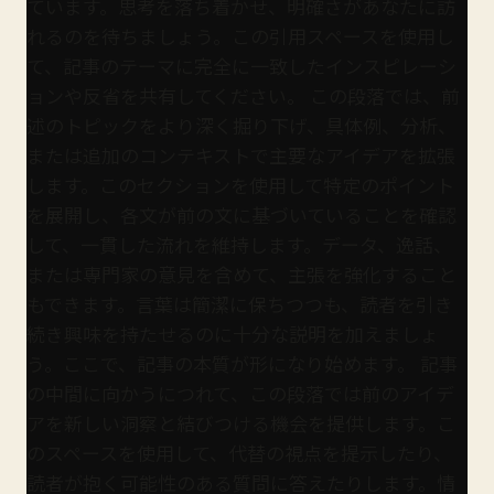
ています。思考を落ち着かせ、明確さがあなたに訪
れるのを待ちましょう。この引用スペースを使用し
て、記事のテーマに完全に一致したインスピレーシ
ョンや反省を共有してください。 この段落では、前
述のトピックをより深く掘り下げ、具体例、分析、
または追加のコンテキストで主要なアイデアを拡張
します。このセクションを使用して特定のポイント
を展開し、各文が前の文に基づいていることを確認
して、一貫した流れを維持します。データ、逸話、
または専門家の意見を含めて、主張を強化すること
もできます。言葉は簡潔に保ちつつも、読者を引き
続き興味を持たせるのに十分な説明を加えましょ
う。ここで、記事の本質が形になり始めます。 記事
の中間に向かうにつれて、この段落では前のアイデ
アを新しい洞察と結びつける機会を提供します。こ
のスペースを使用して、代替の視点を提示したり、
読者が抱く可能性のある質問に答えたりします。情