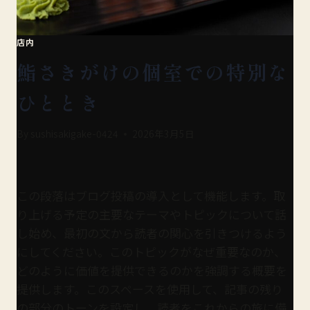
店内
鮨さきがけの個室での特別な
ひととき
By
sushisakigake-0424
2026年3月5日
この段落はブログ投稿の導入として機能します。取
り上げる予定の主要なテーマやトピックについて話
し始め、最初の文から読者の関心を引きつけるよう
にしてください。このトピックがなぜ重要なのか、
どのように価値を提供できるのかを強調する概要を
提供します。このスペースを使用して、記事の残り
の部分のトーンを設定し、読者をこれからの旅に備