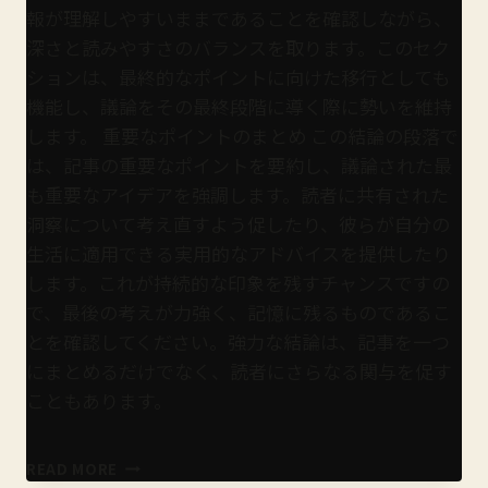
報が理解しやすいままであることを確認しながら、
深さと読みやすさのバランスを取ります。このセク
ションは、最終的なポイントに向けた移行としても
機能し、議論をその最終段階に導く際に勢いを維持
します。 重要なポイントのまとめ この結論の段落で
は、記事の重要なポイントを要約し、議論された最
も重要なアイデアを強調します。読者に共有された
洞察について考え直すよう促したり、彼らが自分の
生活に適用できる実用的なアドバイスを提供したり
します。これが持続的な印象を残すチャンスですの
で、最後の考えが力強く、記憶に残るものであるこ
とを確認してください。強力な結論は、記事を一つ
にまとめるだけでなく、読者にさらなる関与を促す
こともあります。
鎌
READ MORE
倉