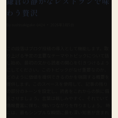
鎌倉の静かなレストランで味
わう贅沢
By
sushisakigake-0424
2026年3月5日
この段落はブログ投稿の導入として機能します。取
り上げる予定の主要なテーマやトピックについて話
し始め、最初の文から読者の関心を引きつけるよう
にしてください。このトピックがなぜ重要なのか、
どのように価値を提供できるのかを強調する概要を
提供します。このスペースを使用して、記事の残り
の部分のトーンを設定し、読者をこれからの旅に備
えさせましょう。言葉は親しみやすく、それでいて
情報豊富に保ち、強いつながりを作りましょう。 時
には、最もシンプルな瞬間に最も深い知恵が含まれ