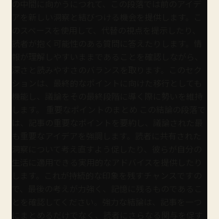
の中間に向かうにつれて、この段落では前のアイデ
アを新しい洞察と結びつける機会を提供します。こ
のスペースを使用して、代替の視点を提示したり、
読者が抱く可能性のある質問に答えたりします。情
報が理解しやすいままであることを確認しながら、
深さと読みやすさのバランスを取ります。このセク
ションは、最終的なポイントに向けた移行としても
機能し、議論をその最終段階に導く際に勢いを維持
します。 重要なポイントのまとめ この結論の段落で
は、記事の重要なポイントを要約し、議論された最
も重要なアイデアを強調します。読者に共有された
洞察について考え直すよう促したり、彼らが自分の
生活に適用できる実用的なアドバイスを提供したり
します。これが持続的な印象を残すチャンスですの
で、最後の考えが力強く、記憶に残るものであるこ
とを確認してください。強力な結論は、記事を一つ
にまとめるだけでなく、読者にさらなる関与を促す