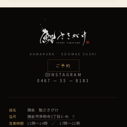
の
静
か
な
レ
ス
ト
ラ
ン
KAMAKURA · EDOMAE SUSHI
で
味
ご予約
わ
INSTAGRAM
う
0467 — 55 — 8183
贅
沢
鎌倉 鮨さきがけ
店名
鎌倉市浄明寺2丁目3-45
住所
12時〜14時 ／ 17時〜21時
営業時間