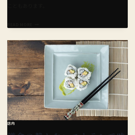
こともあります。
鮨
READ MORE
さ
き
が
け
の
個
室
で
の
特
別
な
ひ
と
と
店内
き