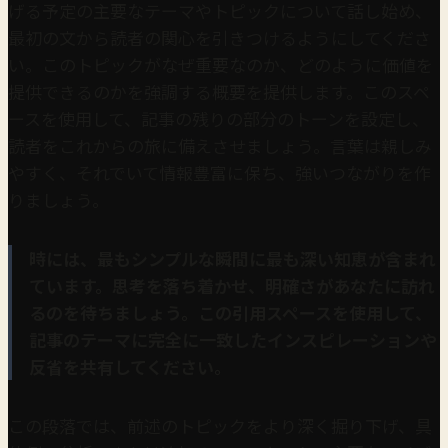
げる予定の主要なテーマやトピックについて話し始め、
最初の文から読者の関心を引きつけるようにしてくださ
い。このトピックがなぜ重要なのか、どのように価値を
提供できるのかを強調する概要を提供します。このスペ
ースを使用して、記事の残りの部分のトーンを設定し、
読者をこれからの旅に備えさせましょう。言葉は親しみ
やすく、それでいて情報豊富に保ち、強いつながりを作
りましょう。
時には、最もシンプルな瞬間に最も深い知恵が含まれ
ています。思考を落ち着かせ、明確さがあなたに訪れ
るのを待ちましょう。この引用スペースを使用して、
記事のテーマに完全に一致したインスピレーションや
反省を共有してください。
この段落では、前述のトピックをより深く掘り下げ、具