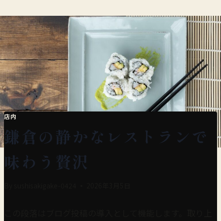
Skip
to
content
店内
鎌倉の静かなレストランで
味わう贅沢
By
sushisakigake-0424
2026年3月5日
この段落はブログ投稿の導入として機能します。取り上