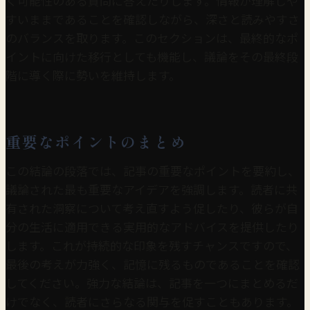
く可能性のある質問に答えたりします。情報が理解しや
すいままであることを確認しながら、深さと読みやすさ
のバランスを取ります。このセクションは、最終的なポ
イントに向けた移行としても機能し、議論をその最終段
階に導く際に勢いを維持します。
重要なポイントのまとめ
この結論の段落では、記事の重要なポイントを要約し、
議論された最も重要なアイデアを強調します。読者に共
有された洞察について考え直すよう促したり、彼らが自
分の生活に適用できる実用的なアドバイスを提供したり
します。これが持続的な印象を残すチャンスですので、
最後の考えが力強く、記憶に残るものであることを確認
してください。強力な結論は、記事を一つにまとめるだ
けでなく、読者にさらなる関与を促すこともあります。