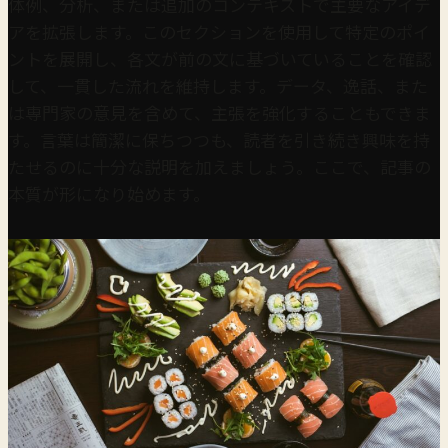
体例、分析、または追加のコンテキストで主要なアイデ
アを拡張します。このセクションを使用して特定のポイ
ントを展開し、各文が前の文に基づいていることを確認
して、一貫した流れを維持します。データ、逸話、また
は専門家の意見を含めて、主張を強化することもできま
す。言葉は簡潔に保ちつつも、読者を引き続き興味を持
たせるのに十分な説明を加えましょう。ここで、記事の
本質が形になり始めます。