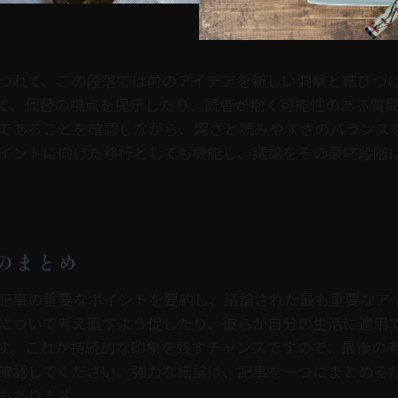
つれて、この段落では前のアイデアを新しい洞察と結びつ
て、代替の視点を提示したり、読者が抱く可能性のある質
であることを確認しながら、深さと読みやすさのバランス
イントに向けた移行としても機能し、議論をその最終段階
のまとめ
記事の重要なポイントを要約し、議論された最も重要なア
について考え直すよう促したり、彼らが自分の生活に適用
す。これが持続的な印象を残すチャンスですので、最後の
確認してください。強力な結論は、記事を一つにまとめる
もあります。