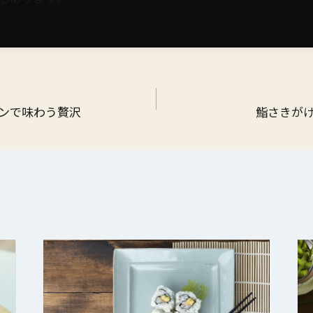
ンで味わう贅沢
鮨さきが