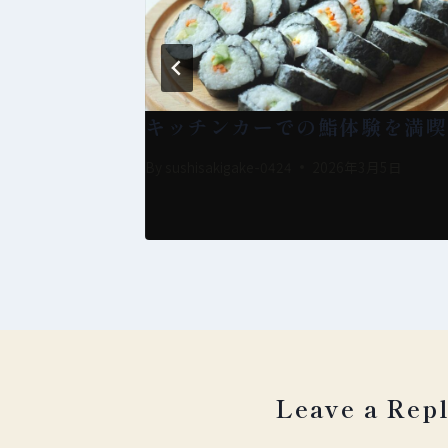
ット体験記
キッチンカーでの鮨体験を満喫
3月5日
By
sushisakigake-0424
2026年3月5日
Leave a Rep