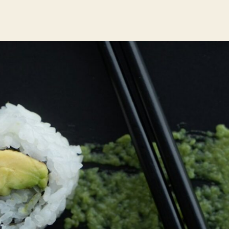
ンセプト
ストーリー
店主紹介
コース
出張鮨
ギャラ