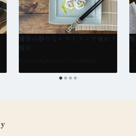
鎌倉の静かなレストランで味わう
鮨
贅沢
By
By
sushisakigake-0424
2026年3月5日
ly