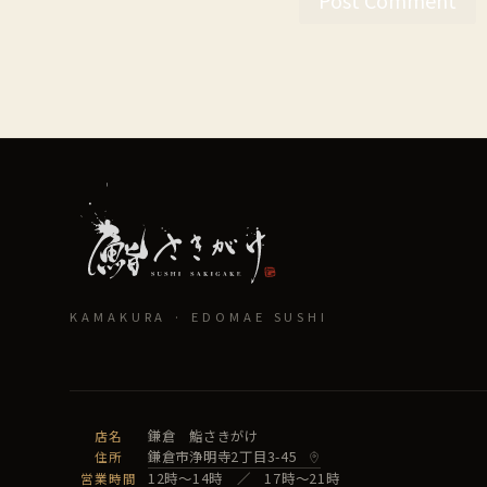
KAMAKURA · EDOMAE SUSHI
鎌倉 鮨さきがけ
店名
鎌倉市浄明寺2丁目3-45
住所
12時〜14時 ／ 17時〜21時
営業時間