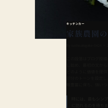
キッチンカー
家族農園の
By
sushisakigake-0424
この段落はブログ投稿
し始め、最初の文から
どのように価値を提供
部分のトーンを設定し
報豊富に保ち、強いつ
時には、最もシン
に訪れるのを待ちま