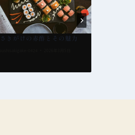
さきがけの赤酢とその魅力
鮨さきが
sushisakigake-0424
2026年3月5日
By
sushisakigak