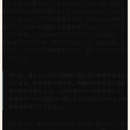
げる予定の主要なテーマやトピックについて話し始め、
最初の文から読者の関心を引きつけるようにしてくださ
い。このトピックがなぜ重要なのか、どのように価値を
提供できるのかを強調する概要を提供します。このスペ
ースを使用して、記事の残りの部分のトーンを設定し、
読者をこれからの旅に備えさせましょう。言葉は親しみ
やすく、それでいて情報豊富に保ち、強いつながりを作
りましょう。
時には、最もシンプルな瞬間に最も深い知恵が含まれ
ています。思考を落ち着かせ、明確さがあなたに訪れ
るのを待ちましょう。この引用スペースを使用して、
記事のテーマに完全に一致したインスピレーションや
反省を共有してください。
この段落では、前述のトピックをより深く掘り下げ、具