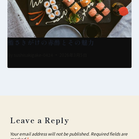
鮨さきがけの赤酢とその魅力
By
sushisakigake-0424
2026年3月5日
Leave a Reply
Your email address will not be published.
Required fields are
marked
*