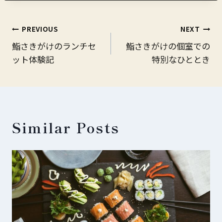
Post
PREVIOUS
NEXT
鮨さきがけのランチセ
鮨さきがけの個室での
navigation
ット体験記
特別なひととき
Similar Posts