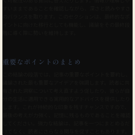
く可能性のある質問に答えたりします。情報が理解しや
すいままであることを確認しながら、深さと読みやすさ
のバランスを取ります。このセクションは、最終的なポ
イントに向けた移行としても機能し、議論をその最終段
階に導く際に勢いを維持します。
重要なポイントのまとめ
この結論の段落では、記事の重要なポイントを要約し、
議論された最も重要なアイデアを強調します。読者に共
有された洞察について考え直すよう促したり、彼らが自
分の生活に適用できる実用的なアドバイスを提供したり
します。これが持続的な印象を残すチャンスですので、
最後の考えが力強く、記憶に残るものであることを確認
してください。強力な結論は、記事を一つにまとめるだ
けでなく、読者にさらなる関与を促すこともあります。