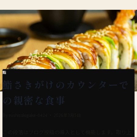
Skip
to
content
鮨
鮨さきがけのカウンターで
の親密な食事
By
sushisakigake-0424
2026年3月5日
この段落はブログ投稿の導入として機能します。取り上